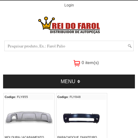
Login
0 item(s)
MENU
Codigo
: FLY855
Codigo
: FLY848
MOLDURA / ACABAMENTO
PARACHOQUE DIANTEIRO