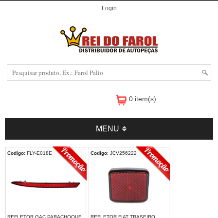
Login
0 item(s)
MENU
Codigo
: FLY-E018E
Codigo
: JCV256222
REFLETOR GAC PARACHOQUE
REFLETOR FIAT TRASEIRO