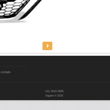
 contato
(41) 3042-0686
Sagem © 2026