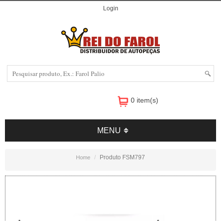
Login
0 item(s)
MENU
Produto FSM797
Home