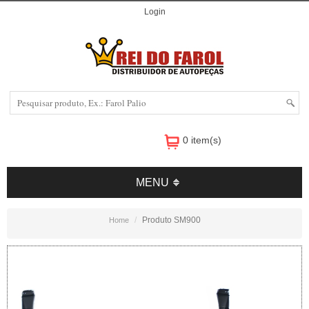
Login
0 item(s)
MENU
Produto SM900
Home